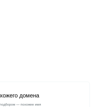
охожего домена
 подбором — похожее имя