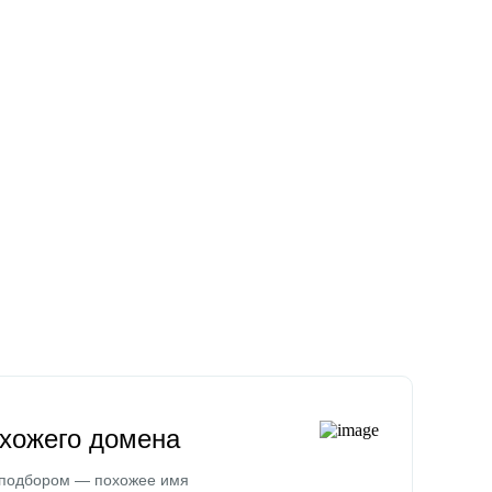
охожего домена
 подбором — похожее имя